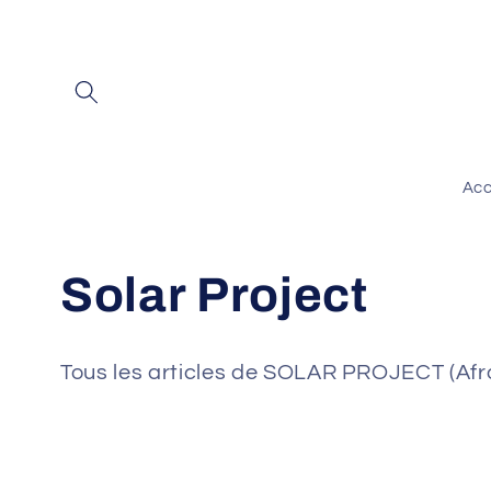
et
passer
au
contenu
Acc
C
Solar Project
o
Tous les articles de SOLAR PROJECT (Afro
l
l