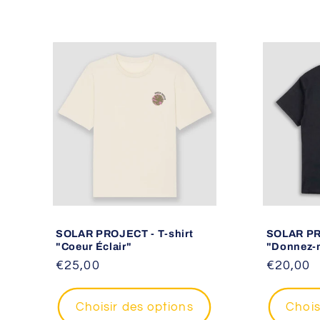
SOLAR PROJECT - T-shirt
SOLAR PRO
"Coeur Éclair"
"Donnez-
Prix
€25,00
Prix
€20,00
habituel
habituel
Choisir des options
Chois