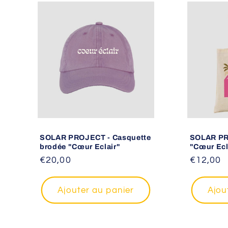
e
c
t
i
o
SOLAR PROJECT - Casquette
SOLAR PR
brodée "Cœur Eclair"
"Cœur Ecl
Prix
€20,00
Prix
€12,00
n
habituel
habituel
Ajouter au panier
Ajou
: