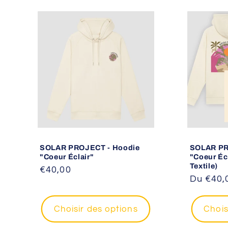
SOLAR PROJECT - Hoodie
SOLAR PR
"Coeur Éclair"
"Coeur Éc
Textile)
Prix
€40,00
Prix
Du €40,
habituel
habituel
Choisir des options
Chois