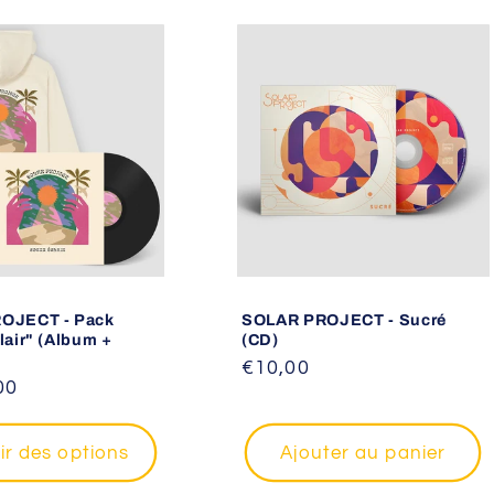
OJECT - Pack
SOLAR PROJECT - Sucré
lair" (Album +
(CD)
Prix
€10,00
00
habituel
ir des options
Ajouter au panier