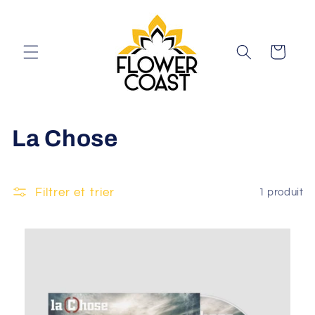
et
passer
au
contenu
Panier
C
La Chose
o
l
Filtrer et trier
1 produit
l
e
c