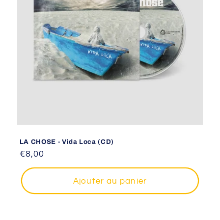
t
i
o
n
:
LA CHOSE - Vida Loca (CD)
Prix
€8,00
habituel
Ajouter au panier