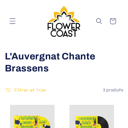
et
passer
au
contenu
Panier
C
L'Auvergnat Chante
o
Brassens
l
l
Filtrer et trier
3 produits
e
c