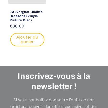
L'Auvergnat Chante
Brassens (Vinyle
Picture Disc)
Prix
€30,00
habituel
Ajouter au
panier
Inscrivez-vous à la
newsletter !
Si vous souhaitez connaître l'actu de nos
artistes, recevoir des offres exclusives et des