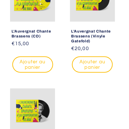
t
i
o
L'Auvergnat Chante
L'Auvergnat Chante
n
Brassens (CD)
Brassens (Vinyle
Gatefold)
Prix
€15,00
:
Prix
€20,00
habituel
habituel
Ajouter au
Ajouter au
panier
panier